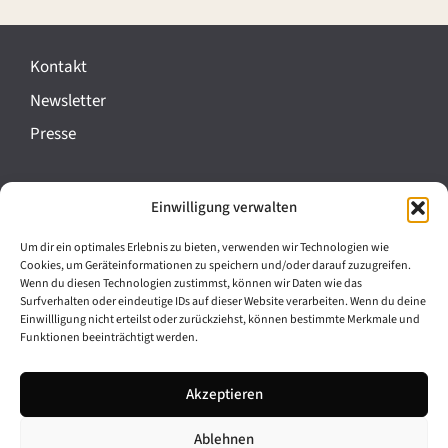
Kontakt
Newsletter
Presse
Impressum
Einwilligung verwalten
Datenschutz
Um dir ein optimales Erlebnis zu bieten, verwenden wir Technologien wie
Cookie-Richtlinie (EU)
Cookies, um Geräteinformationen zu speichern und/oder darauf zuzugreifen.
Wenn du diesen Technologien zustimmst, können wir Daten wie das
Barrierefreiheit
Surfverhalten oder eindeutige IDs auf dieser Website verarbeiten. Wenn du deine
Einwillligung nicht erteilst oder zurückziehst, können bestimmte Merkmale und
Funktionen beeinträchtigt werden.
Archiv
Akzeptieren
Bavarikon
Ablehnen