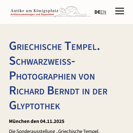
Zum
Men
Inhalt
DE
EN
springen
Griechische Tempel.
Schwarzweiß-
Photographien von
Richard Berndt in der
Glyptothek
München den 04.11.2025
Die Sonderausstellung „Griechische Tempel.