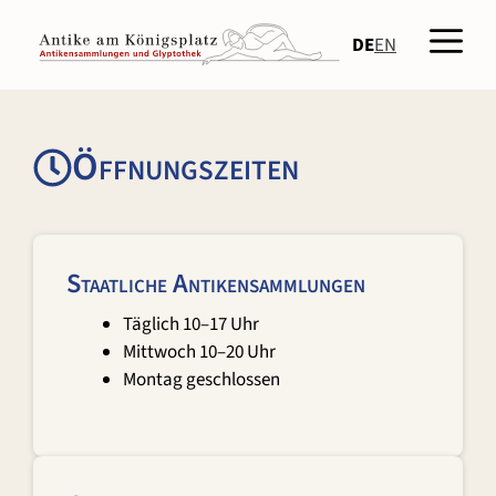
Zum
Men
Inhalt
DE
EN
springen
Öffnungszeiten
Staatliche Antikensammlungen
Täglich 10–17 Uhr
Mittwoch 10–20 Uhr
Montag geschlossen