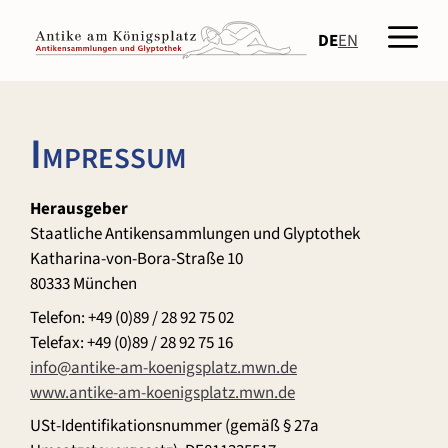
Zum
Men
Inhalt
DE
EN
springen
Impressum
Herausgeber
Staatliche Antikensammlungen und Glyptothek
Katharina-von-Bora-Straße 10
80333 München
Telefon: +49 (0)89 / 28 92 75 02
Telefax: +49 (0)89 / 28 92 75 16
info@antike-am-koenigsplatz.mwn.de
www.antike-am-koenigsplatz.mwn.de
USt-Identifikationsnummer (gemäß § 27a