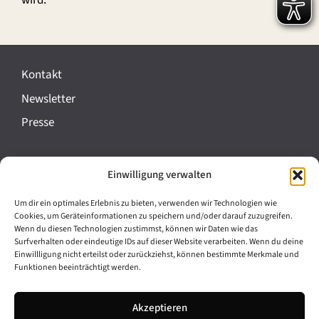
wird.
Kontakt
Newsletter
Presse
Impressum
Einwilligung verwalten
Datenschutz
Um dir ein optimales Erlebnis zu bieten, verwenden wir Technologien wie
Cookie-Richtlinie (EU)
Cookies, um Geräteinformationen zu speichern und/oder darauf zuzugreifen.
Wenn du diesen Technologien zustimmst, können wir Daten wie das
Barrierefreiheit
Surfverhalten oder eindeutige IDs auf dieser Website verarbeiten. Wenn du deine
Einwillligung nicht erteilst oder zurückziehst, können bestimmte Merkmale und
Funktionen beeinträchtigt werden.
Archiv
Akzeptieren
Bavarikon