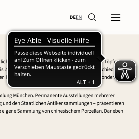
DE
EN
ichen das große Formenrepertoire griechischer Töpfer
s 2. Jahrhundert vor Christus) und aus den verschiedenen
ten Informationen über das Leben im Altertum, sondern
mmlung München. Permanente Ausstellungen mehrerer
 und den Staatlichen Antikensammlungen – präsentieren
ne eigene Sammlung von chinesischem Porzellan. Daneben