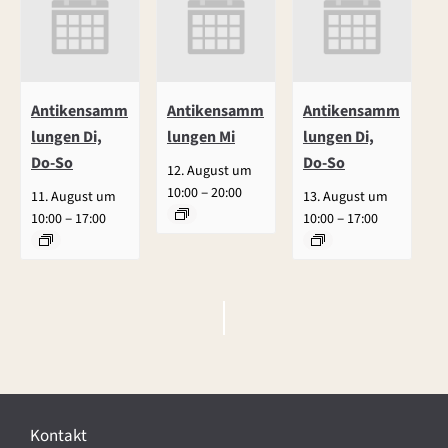
Antikensamm
Antikensamm
Antikensamm
lungen Di,
lungen Mi
lungen Di,
Do-So
Do-So
12. August um
–
10:00
20:00
11. August um
13. August um
–
–
10:00
17:00
10:00
17:00
V
e
r
Kontakt