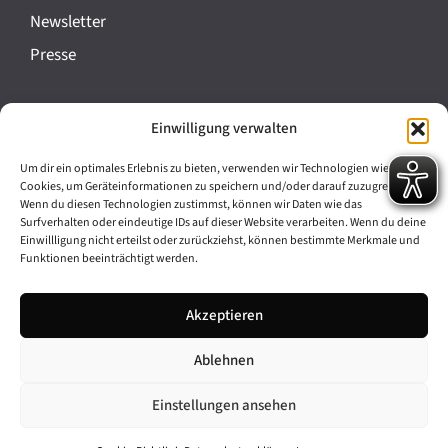
a
Newsletter
n
Presse
s
t
Impressum
Einwilligung verwalten
a
Datenschutz
l
Um dir ein optimales Erlebnis zu bieten, verwenden wir Technologien wie
Cookie-Richtlinie (EU)
Cookies, um Geräteinformationen zu speichern und/oder darauf zuzugreifen.
t
Wenn du diesen Technologien zustimmst, können wir Daten wie das
Barrierefreiheit
Surfverhalten oder eindeutige IDs auf dieser Website verarbeiten. Wenn du deine
u
Einwillligung nicht erteilst oder zurückziehst, können bestimmte Merkmale und
Funktionen beeinträchtigt werden.
n
Archiv
g
Akzeptieren
Bavarikon
-
Ablehnen
Facebook
Instagram
N
a
Einstellungen ansehen
v
© 2026 Antike am Königsplatz