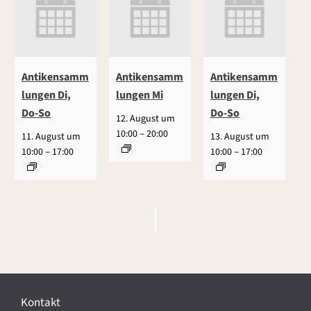
Antikensamm
Antikensamm
Antikensamm
lungen Di,
lungen Mi
lungen Di,
Do-So
Do-So
12. August um
–
10:00
20:00
11. August um
13. August um
–
–
10:00
17:00
10:00
17:00
V
e
r
Kontakt