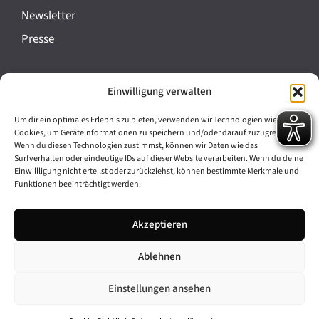
a
Newsletter
n
Presse
s
t
Impressum
Einwilligung verwalten
a
Datenschutz
l
Um dir ein optimales Erlebnis zu bieten, verwenden wir Technologien wie
Cookie-Richtlinie (EU)
Cookies, um Geräteinformationen zu speichern und/oder darauf zuzugreifen.
t
Wenn du diesen Technologien zustimmst, können wir Daten wie das
Barrierefreiheit
Surfverhalten oder eindeutige IDs auf dieser Website verarbeiten. Wenn du deine
u
Einwillligung nicht erteilst oder zurückziehst, können bestimmte Merkmale und
Funktionen beeinträchtigt werden.
n
Archiv
g
Akzeptieren
Bavarikon
-
Ablehnen
Facebook
Instagram
N
a
Einstellungen ansehen
v
© 2026 Antike am Königsplatz