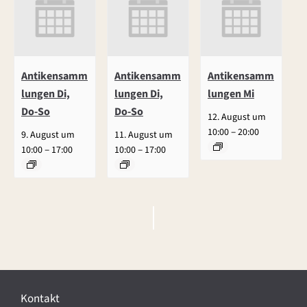
Antikensamm
Antikensamm
Antikensamm
lungen Di,
lungen Di,
lungen Mi
Do-So
Do-So
12. August um
–
10:00
20:00
9. August um
11. August um
–
–
10:00
17:00
10:00
17:00
V
e
r
Kontakt