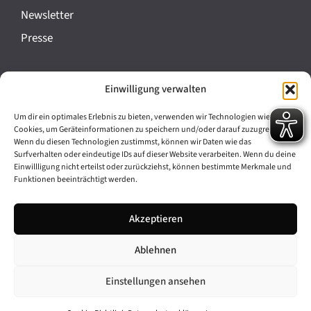
a
Newsletter
n
Presse
s
t
Impressum
Einwilligung verwalten
a
Datenschutz
l
Um dir ein optimales Erlebnis zu bieten, verwenden wir Technologien wie
Cookie-Richtlinie (EU)
Cookies, um Geräteinformationen zu speichern und/oder darauf zuzugreifen.
t
Wenn du diesen Technologien zustimmst, können wir Daten wie das
Barrierefreiheit
Surfverhalten oder eindeutige IDs auf dieser Website verarbeiten. Wenn du deine
u
Einwillligung nicht erteilst oder zurückziehst, können bestimmte Merkmale und
Funktionen beeinträchtigt werden.
n
Archiv
g
Akzeptieren
Bavarikon
-
Ablehnen
Facebook
Instagram
N
a
Einstellungen ansehen
v
© 2026 Antike am Königsplatz