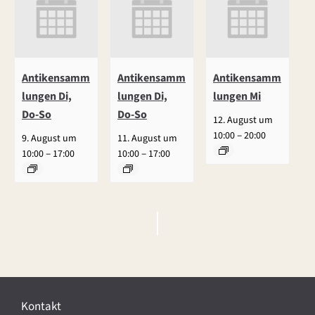
Antikensamm
Antikensamm
Antikensamm
lungen Di,
lungen Di,
lungen Mi
Do-So
Do-So
12. August um
–
10:00
20:00
9. August um
11. August um
–
–
10:00
17:00
10:00
17:00
V
e
r
Kontakt