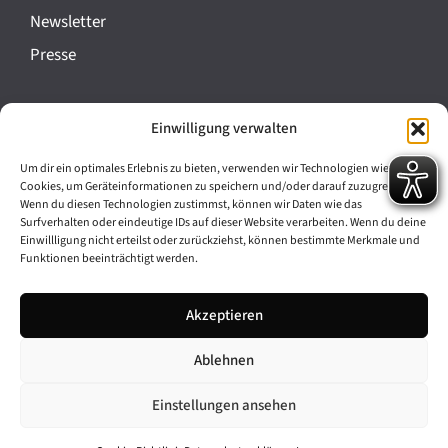
a
Newsletter
n
Presse
s
t
Impressum
Einwilligung verwalten
a
Datenschutz
l
Um dir ein optimales Erlebnis zu bieten, verwenden wir Technologien wie
Cookie-Richtlinie (EU)
Cookies, um Geräteinformationen zu speichern und/oder darauf zuzugreifen.
t
Wenn du diesen Technologien zustimmst, können wir Daten wie das
Barrierefreiheit
Surfverhalten oder eindeutige IDs auf dieser Website verarbeiten. Wenn du deine
u
Einwillligung nicht erteilst oder zurückziehst, können bestimmte Merkmale und
Funktionen beeinträchtigt werden.
n
Archiv
g
Akzeptieren
Bavarikon
-
Ablehnen
Facebook
Instagram
N
a
Einstellungen ansehen
v
© 2026 Antike am Königsplatz