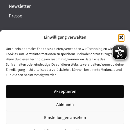
a
Newsletter
n
Presse
s
t
Impressum
Einwilligung verwalten
a
Datenschutz
l
Um dir ein optimales Erlebnis zu bieten, verwenden wir Technologien wie
Cookie-Richtlinie (EU)
Cookies, um Geräteinformationen zu speichern und/oder darauf zuzugreifen.
t
Wenn du diesen Technologien zustimmst, können wir Daten wie das
Barrierefreiheit
Surfverhalten oder eindeutige IDs auf dieser Website verarbeiten. Wenn du deine
u
Einwillligung nicht erteilst oder zurückziehst, können bestimmte Merkmale und
Funktionen beeinträchtigt werden.
n
Archiv
g
Akzeptieren
Bavarikon
-
Ablehnen
Facebook
Instagram
N
a
Einstellungen ansehen
v
© 2026 Antike am Königsplatz