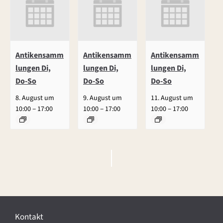
Antikensamm
Antikensamm
Antikensamm
lungen Di,
lungen Di,
lungen Di,
Do-So
Do-So
Do-So
8. August um
9. August um
11. August um
–
–
–
10:00
17:00
10:00
17:00
10:00
17:00
V
e
r
Kontakt