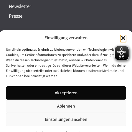
a
Newsletter
n
Presse
s
t
Impressum
Einwilligung verwalten
a
Datenschutz
l
Um dir ein optimales Erlebnis zu bieten, verwenden wir Technologien wie
Cookie-Richtlinie (EU)
Cookies, um Geräteinformationen zu speichern und/oder darauf zuzugreifen.
t
Wenn du diesen Technologien zustimmst, können wir Daten wie das
Barrierefreiheit
Surfverhalten oder eindeutige IDs auf dieser Website verarbeiten. Wenn du deine
u
Einwillligung nicht erteilst oder zurückziehst, können bestimmte Merkmale und
Funktionen beeinträchtigt werden.
n
Archiv
g
Akzeptieren
Bavarikon
-
Ablehnen
Facebook
Instagram
N
a
Einstellungen ansehen
v
© 2026 Antike am Königsplatz