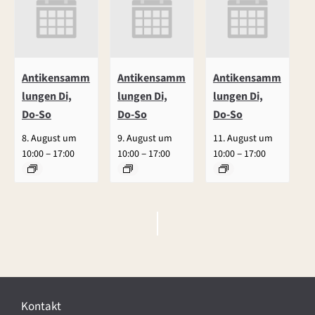
Antikensamm
Antikensamm
Antikensamm
lungen Di,
lungen Di,
lungen Di,
Do-So
Do-So
Do-So
8. August um
9. August um
11. August um
–
–
–
10:00
17:00
10:00
17:00
10:00
17:00
V
e
r
Kontakt