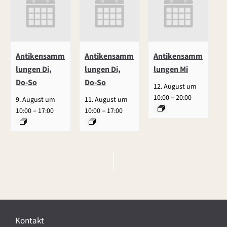
Antikensamm
Antikensamm
Antikensamm
lungen Di,
lungen Di,
lungen Mi
Do-So
Do-So
12. August um
–
10:00
20:00
9. August um
11. August um
–
–
10:00
17:00
10:00
17:00
V
e
r
Kontakt