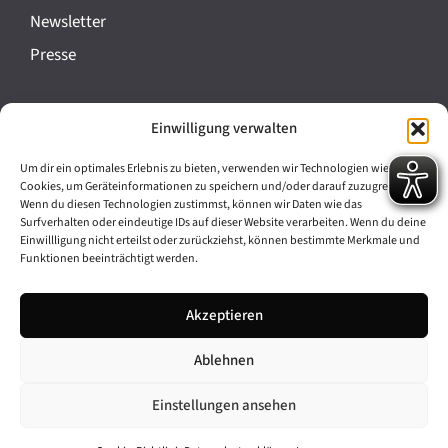
a
Newsletter
n
Presse
s
t
Impressum
Einwilligung verwalten
a
Datenschutz
l
Um dir ein optimales Erlebnis zu bieten, verwenden wir Technologien wie
Cookie-Richtlinie (EU)
Cookies, um Geräteinformationen zu speichern und/oder darauf zuzugreifen.
t
Wenn du diesen Technologien zustimmst, können wir Daten wie das
Barrierefreiheit
Surfverhalten oder eindeutige IDs auf dieser Website verarbeiten. Wenn du deine
u
Einwillligung nicht erteilst oder zurückziehst, können bestimmte Merkmale und
Funktionen beeinträchtigt werden.
n
Archiv
g
Akzeptieren
Bavarikon
-
Ablehnen
Facebook
Instagram
N
a
Einstellungen ansehen
v
© 2026 Antike am Königsplatz