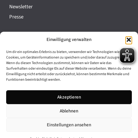
a
Newsletter
n
Presse
s
t
Impressum
Einwilligung verwalten
a
Datenschutz
l
Um dir ein optimales Erlebnis zu bieten, verwenden wir Technologien wie
Cookie-Richtlinie (EU)
Cookies, um Geräteinformationen zu speichern und/oder darauf zuzugreifen.
t
Wenn du diesen Technologien zustimmst, können wir Daten wie das
Barrierefreiheit
Surfverhalten oder eindeutige IDs auf dieser Website verarbeiten. Wenn du deine
u
Einwillligung nicht erteilst oder zurückziehst, können bestimmte Merkmale und
Funktionen beeinträchtigt werden.
n
Archiv
g
Akzeptieren
Bavarikon
-
Ablehnen
Facebook
Instagram
N
a
Einstellungen ansehen
v
© 2026 Antike am Königsplatz