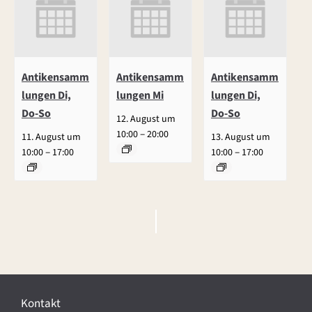
Antikensamm
Antikensamm
Antikensamm
lungen Di,
lungen Mi
lungen Di,
Do-So
Do-So
12. August um
–
10:00
20:00
11. August um
13. August um
–
–
10:00
17:00
10:00
17:00
V
e
r
Kontakt