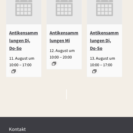
Antikensamm
Antikensamm
Antikensamm
lungen Di,
lungen Mi
lungen Di,
Do-So
Do-So
12. August um
–
10:00
20:00
11. August um
13. August um
–
–
10:00
17:00
10:00
17:00
V
e
r
Kontakt