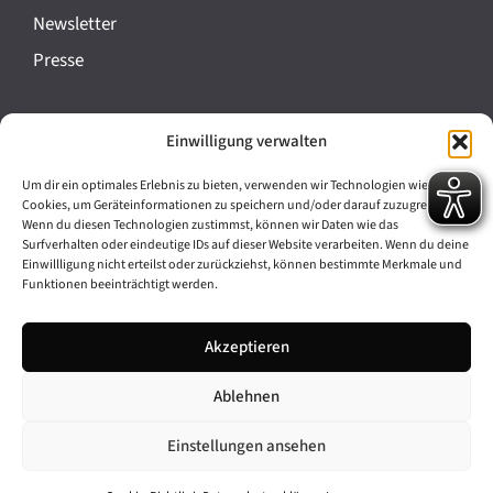
a
Newsletter
n
Presse
s
t
Impressum
Einwilligung verwalten
a
Datenschutz
l
Um dir ein optimales Erlebnis zu bieten, verwenden wir Technologien wie
Cookie-Richtlinie (EU)
Cookies, um Geräteinformationen zu speichern und/oder darauf zuzugreifen.
t
Wenn du diesen Technologien zustimmst, können wir Daten wie das
Barrierefreiheit
Surfverhalten oder eindeutige IDs auf dieser Website verarbeiten. Wenn du deine
u
Einwillligung nicht erteilst oder zurückziehst, können bestimmte Merkmale und
Funktionen beeinträchtigt werden.
n
Archiv
g
Akzeptieren
Bavarikon
-
Ablehnen
Facebook
Instagram
N
a
Einstellungen ansehen
v
© 2026 Antike am Königsplatz