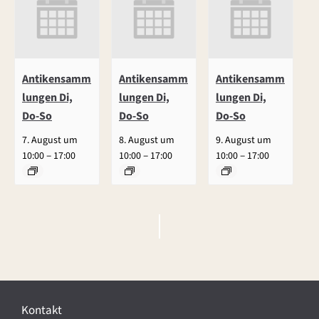
Antikensamm
Antikensamm
Antikensamm
lungen Di,
lungen Di,
lungen Di,
Do-So
Do-So
Do-So
7. August um
8. August um
9. August um
–
–
–
10:00
17:00
10:00
17:00
10:00
17:00
V
e
r
Kontakt