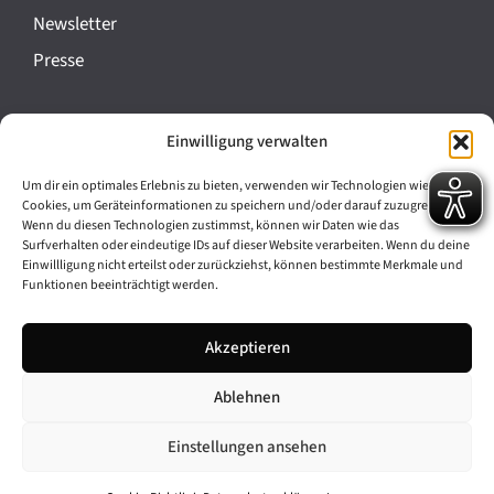
a
Newsletter
n
Presse
s
t
Impressum
Einwilligung verwalten
a
Datenschutz
l
Um dir ein optimales Erlebnis zu bieten, verwenden wir Technologien wie
Cookie-Richtlinie (EU)
Cookies, um Geräteinformationen zu speichern und/oder darauf zuzugreifen.
t
Wenn du diesen Technologien zustimmst, können wir Daten wie das
Barrierefreiheit
Surfverhalten oder eindeutige IDs auf dieser Website verarbeiten. Wenn du deine
u
Einwillligung nicht erteilst oder zurückziehst, können bestimmte Merkmale und
Funktionen beeinträchtigt werden.
n
Archiv
g
Akzeptieren
Bavarikon
-
Ablehnen
Facebook
Instagram
N
a
Einstellungen ansehen
v
© 2026 Antike am Königsplatz