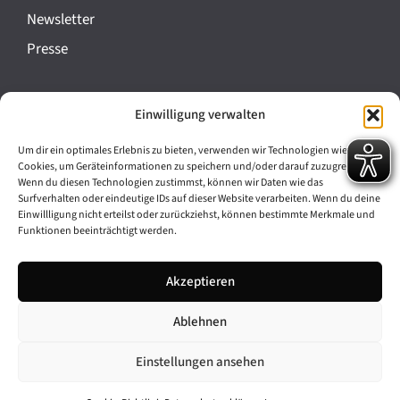
a
Newsletter
n
Presse
s
t
Impressum
Einwilligung verwalten
a
Datenschutz
l
Um dir ein optimales Erlebnis zu bieten, verwenden wir Technologien wie
Cookie-Richtlinie (EU)
Cookies, um Geräteinformationen zu speichern und/oder darauf zuzugreifen.
t
Wenn du diesen Technologien zustimmst, können wir Daten wie das
Barrierefreiheit
Surfverhalten oder eindeutige IDs auf dieser Website verarbeiten. Wenn du deine
u
Einwillligung nicht erteilst oder zurückziehst, können bestimmte Merkmale und
Funktionen beeinträchtigt werden.
n
Archiv
g
Akzeptieren
Bavarikon
-
Ablehnen
Facebook
Instagram
N
a
Einstellungen ansehen
v
© 2026 Antike am Königsplatz