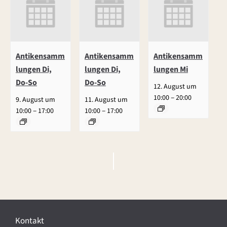
Antikensamm
Antikensamm
Antikensamm
lungen Di,
lungen Di,
lungen Mi
Do-So
Do-So
12. August um
–
10:00
20:00
9. August um
11. August um
–
–
10:00
17:00
10:00
17:00
V
e
r
Kontakt