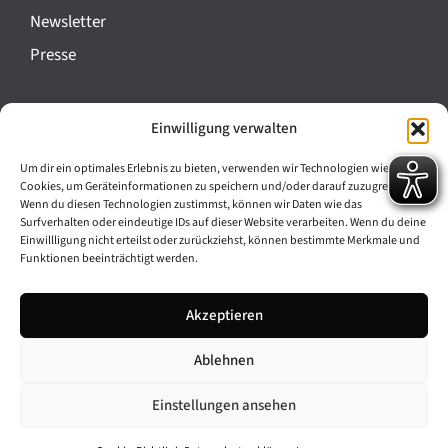
a
Newsletter
n
Presse
s
t
Impressum
Einwilligung verwalten
a
Datenschutz
l
Um dir ein optimales Erlebnis zu bieten, verwenden wir Technologien wie
Cookie-Richtlinie (EU)
Cookies, um Geräteinformationen zu speichern und/oder darauf zuzugreifen.
t
Wenn du diesen Technologien zustimmst, können wir Daten wie das
Barrierefreiheit
Surfverhalten oder eindeutige IDs auf dieser Website verarbeiten. Wenn du deine
u
Einwillligung nicht erteilst oder zurückziehst, können bestimmte Merkmale und
Funktionen beeinträchtigt werden.
n
Archiv
g
Akzeptieren
Bavarikon
-
Ablehnen
Facebook
Instagram
N
a
Einstellungen ansehen
v
© 2026 Antike am Königsplatz