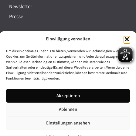
a
Newsletter
n
Presse
s
t
Impressum
Einwilligung verwalten
a
Datenschutz
l
Um dir ein optimales Erlebnis zu bieten, verwenden wir Technologien wie
Cookie-Richtlinie (EU)
Cookies, um Geräteinformationen zu speichern und/oder darauf zuzugreifen.
t
Wenn du diesen Technologien zustimmst, können wir Daten wie das
Barrierefreiheit
Surfverhalten oder eindeutige IDs auf dieser Website verarbeiten. Wenn du deine
u
Einwillligung nicht erteilst oder zurückziehst, können bestimmte Merkmale und
Funktionen beeinträchtigt werden.
n
Archiv
g
Akzeptieren
Bavarikon
-
Ablehnen
Facebook
Instagram
N
a
Einstellungen ansehen
v
© 2026 Antike am Königsplatz