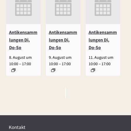
Antikensamm
Antikensamm
Antikensamm
lungen Di,
lungen Di,
lungen Di,
Do-So
Do-So
Do-So
8. August um
9. August um
11. August um
–
–
–
10:00
17:00
10:00
17:00
10:00
17:00
V
e
r
Kontakt