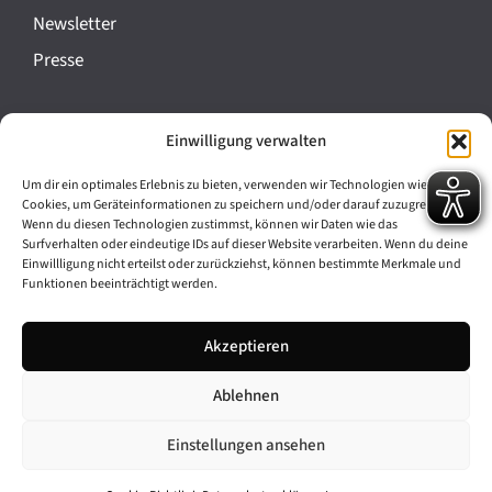
a
Newsletter
n
Presse
s
t
Impressum
Einwilligung verwalten
a
Datenschutz
l
Um dir ein optimales Erlebnis zu bieten, verwenden wir Technologien wie
Cookie-Richtlinie (EU)
Cookies, um Geräteinformationen zu speichern und/oder darauf zuzugreifen.
t
Wenn du diesen Technologien zustimmst, können wir Daten wie das
Barrierefreiheit
Surfverhalten oder eindeutige IDs auf dieser Website verarbeiten. Wenn du deine
u
Einwillligung nicht erteilst oder zurückziehst, können bestimmte Merkmale und
Funktionen beeinträchtigt werden.
n
Archiv
g
Akzeptieren
Bavarikon
-
Ablehnen
Facebook
Instagram
N
a
Einstellungen ansehen
v
© 2026 Antike am Königsplatz