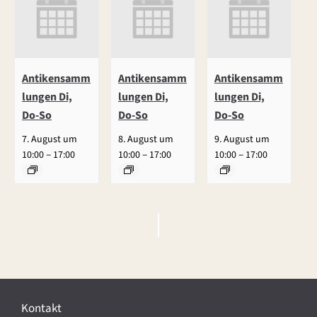
Antikensamm
Antikensamm
Antikensamm
lungen Di,
lungen Di,
lungen Di,
Do-So
Do-So
Do-So
7. August um
8. August um
9. August um
–
–
–
10:00
17:00
10:00
17:00
10:00
17:00
V
e
r
Kontakt