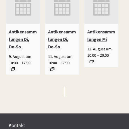
Antikensamm
Antikensamm
Antikensamm
lungen Di,
lungen Di,
lungen Mi
Do-So
Do-So
12. August um
–
10:00
20:00
9. August um
11. August um
–
–
10:00
17:00
10:00
17:00
V
e
r
Kontakt