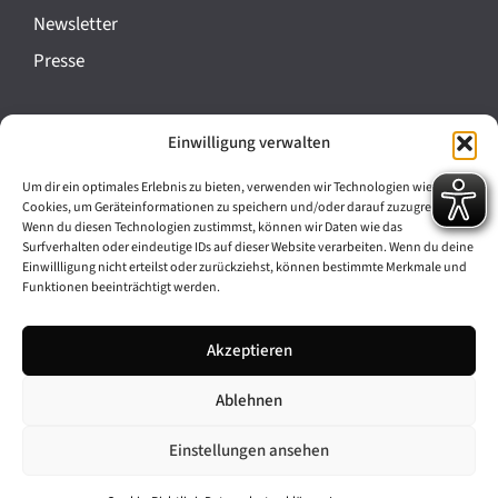
a
Newsletter
n
Presse
s
t
Impressum
Einwilligung verwalten
a
Datenschutz
l
Um dir ein optimales Erlebnis zu bieten, verwenden wir Technologien wie
Cookie-Richtlinie (EU)
Cookies, um Geräteinformationen zu speichern und/oder darauf zuzugreifen.
t
Wenn du diesen Technologien zustimmst, können wir Daten wie das
Barrierefreiheit
Surfverhalten oder eindeutige IDs auf dieser Website verarbeiten. Wenn du deine
u
Einwillligung nicht erteilst oder zurückziehst, können bestimmte Merkmale und
Funktionen beeinträchtigt werden.
n
Archiv
g
Akzeptieren
Bavarikon
-
Ablehnen
Facebook
Instagram
N
a
Einstellungen ansehen
v
© 2026 Antike am Königsplatz