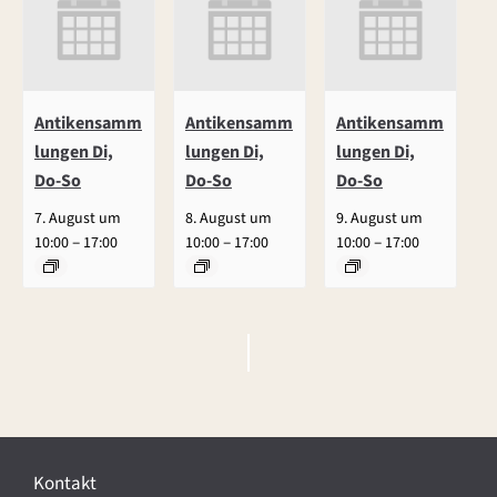
Antikensamm
Antikensamm
Antikensamm
lungen Di,
lungen Di,
lungen Di,
Do-So
Do-So
Do-So
7. August um
8. August um
9. August um
–
–
–
10:00
17:00
10:00
17:00
10:00
17:00
V
e
r
Kontakt