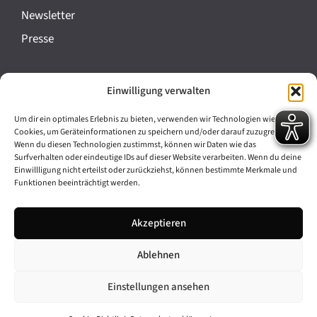
a
Newsletter
n
Presse
s
t
Impressum
Einwilligung verwalten
a
Datenschutz
l
Um dir ein optimales Erlebnis zu bieten, verwenden wir Technologien wie
Cookie-Richtlinie (EU)
Cookies, um Geräteinformationen zu speichern und/oder darauf zuzugreifen.
t
Wenn du diesen Technologien zustimmst, können wir Daten wie das
Barrierefreiheit
Surfverhalten oder eindeutige IDs auf dieser Website verarbeiten. Wenn du deine
u
Einwillligung nicht erteilst oder zurückziehst, können bestimmte Merkmale und
Funktionen beeinträchtigt werden.
n
Archiv
g
Akzeptieren
Bavarikon
-
Ablehnen
Facebook
Instagram
N
a
Einstellungen ansehen
v
© 2026 Antike am Königsplatz