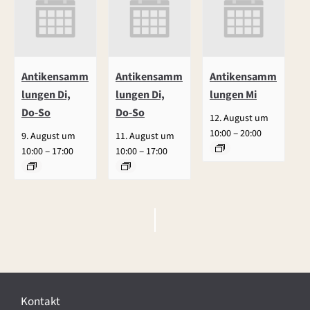
Antikensamm
Antikensamm
Antikensamm
lungen Di,
lungen Di,
lungen Mi
Do-So
Do-So
12. August um
–
10:00
20:00
9. August um
11. August um
–
–
10:00
17:00
10:00
17:00
V
e
r
Kontakt