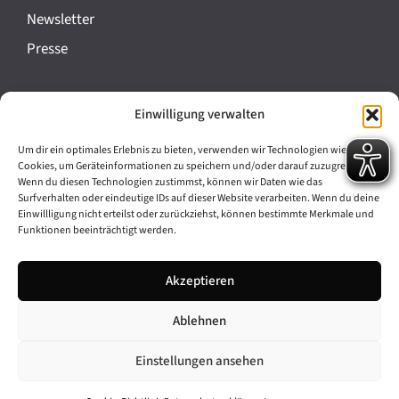
a
Newsletter
n
Presse
s
t
Impressum
Einwilligung verwalten
a
Datenschutz
l
Um dir ein optimales Erlebnis zu bieten, verwenden wir Technologien wie
Cookie-Richtlinie (EU)
Cookies, um Geräteinformationen zu speichern und/oder darauf zuzugreifen.
t
Wenn du diesen Technologien zustimmst, können wir Daten wie das
Barrierefreiheit
Surfverhalten oder eindeutige IDs auf dieser Website verarbeiten. Wenn du deine
u
Einwillligung nicht erteilst oder zurückziehst, können bestimmte Merkmale und
Funktionen beeinträchtigt werden.
n
Archiv
g
Akzeptieren
Bavarikon
-
Ablehnen
Facebook
Instagram
N
a
Einstellungen ansehen
v
© 2026 Antike am Königsplatz