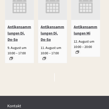
Antikensamm
Antikensamm
Antikensamm
lungen Di,
lungen Di,
lungen Mi
Do-So
Do-So
12. August um
–
10:00
20:00
9. August um
11. August um
–
–
10:00
17:00
10:00
17:00
V
e
r
Kontakt