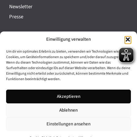
a
Newsletter
n
Presse
s
t
Impressum
Einwilligung verwalten
a
Datenschutz
l
Um dir ein optimales Erlebnis zu bieten, verwenden wir Technologien wie
Cookie-Richtlinie (EU)
Cookies, um Geräteinformationen zu speichern und/oder darauf zuzugreifen.
t
Wenn du diesen Technologien zustimmst, können wir Daten wie das
Barrierefreiheit
Surfverhalten oder eindeutige IDs auf dieser Website verarbeiten. Wenn du deine
u
Einwillligung nicht erteilst oder zurückziehst, können bestimmte Merkmale und
Funktionen beeinträchtigt werden.
n
Archiv
g
Akzeptieren
Bavarikon
-
Ablehnen
Facebook
Instagram
N
a
Einstellungen ansehen
v
© 2026 Antike am Königsplatz