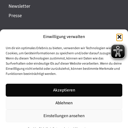
a
Newsletter
n
Presse
s
t
Impressum
Einwilligung verwalten
a
Datenschutz
l
Um dir ein optimales Erlebnis zu bieten, verwenden wir Technologien wie
Cookie-Richtlinie (EU)
Cookies, um Geräteinformationen zu speichern und/oder darauf zuzugreifen.
t
Wenn du diesen Technologien zustimmst, können wir Daten wie das
Barrierefreiheit
Surfverhalten oder eindeutige IDs auf dieser Website verarbeiten. Wenn du deine
u
Einwillligung nicht erteilst oder zurückziehst, können bestimmte Merkmale und
Funktionen beeinträchtigt werden.
n
Archiv
g
Akzeptieren
Bavarikon
-
Ablehnen
Facebook
Instagram
N
a
Einstellungen ansehen
v
© 2026 Antike am Königsplatz