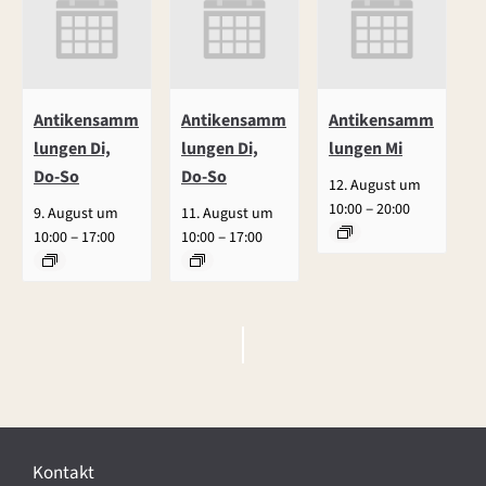
Antikensamm
Antikensamm
Antikensamm
lungen Di,
lungen Di,
lungen Mi
Do-So
Do-So
12. August um
–
10:00
20:00
9. August um
11. August um
–
–
10:00
17:00
10:00
17:00
V
e
r
Kontakt