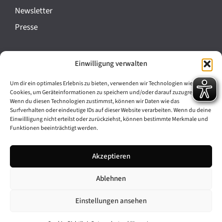
a
Newsletter
n
Presse
s
t
Impressum
Einwilligung verwalten
a
Datenschutz
l
Um dir ein optimales Erlebnis zu bieten, verwenden wir Technologien wie
Cookie-Richtlinie (EU)
Cookies, um Geräteinformationen zu speichern und/oder darauf zuzugreifen.
t
Wenn du diesen Technologien zustimmst, können wir Daten wie das
Barrierefreiheit
Surfverhalten oder eindeutige IDs auf dieser Website verarbeiten. Wenn du deine
u
Einwillligung nicht erteilst oder zurückziehst, können bestimmte Merkmale und
Funktionen beeinträchtigt werden.
n
Archiv
g
Akzeptieren
Bavarikon
-
Ablehnen
Facebook
Instagram
N
a
Einstellungen ansehen
v
© 2026 Antike am Königsplatz