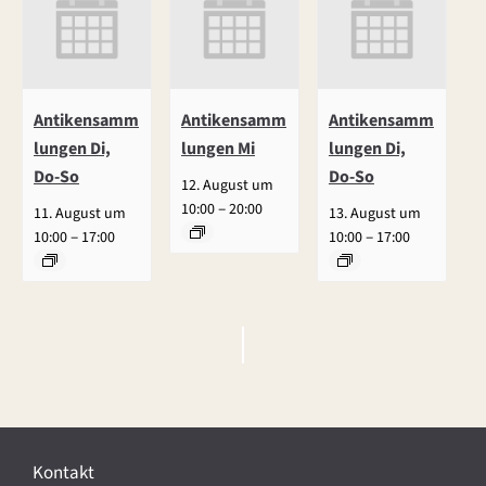
Antikensamm
Antikensamm
Antikensamm
lungen Di,
lungen Mi
lungen Di,
Do-So
Do-So
12. August um
–
10:00
20:00
11. August um
13. August um
–
–
10:00
17:00
10:00
17:00
V
e
r
Kontakt