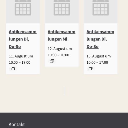
Antikensamm
Antikensamm
Antikensamm
lungen Di,
lungen Mi
lungen Di,
Do-So
Do-So
12. August um
–
10:00
20:00
11. August um
13. August um
–
–
10:00
17:00
10:00
17:00
V
e
r
Kontakt