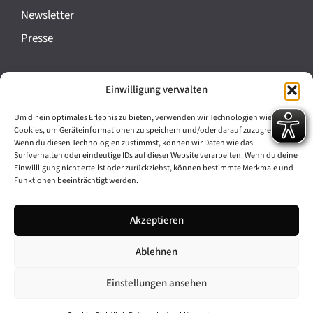
a
Newsletter
n
Presse
s
t
Impressum
Einwilligung verwalten
a
Datenschutz
l
Um dir ein optimales Erlebnis zu bieten, verwenden wir Technologien wie
Cookie-Richtlinie (EU)
Cookies, um Geräteinformationen zu speichern und/oder darauf zuzugreifen.
t
Wenn du diesen Technologien zustimmst, können wir Daten wie das
Barrierefreiheit
Surfverhalten oder eindeutige IDs auf dieser Website verarbeiten. Wenn du deine
u
Einwillligung nicht erteilst oder zurückziehst, können bestimmte Merkmale und
Funktionen beeinträchtigt werden.
n
Archiv
g
Akzeptieren
Bavarikon
-
Ablehnen
Facebook
Instagram
N
a
Einstellungen ansehen
v
© 2026 Antike am Königsplatz