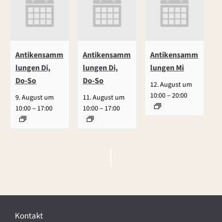
Antikensamm
Antikensamm
Antikensamm
lungen Di,
lungen Di,
lungen Mi
Do-So
Do-So
12. August um
–
10:00
20:00
9. August um
11. August um
–
–
10:00
17:00
10:00
17:00
V
e
r
Kontakt