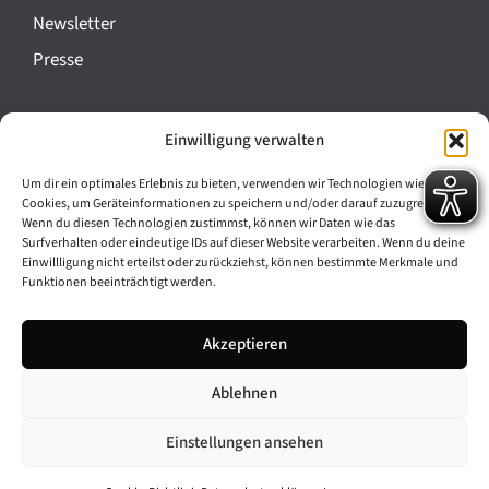
a
Newsletter
n
Presse
s
t
Impressum
Einwilligung verwalten
a
Datenschutz
l
Um dir ein optimales Erlebnis zu bieten, verwenden wir Technologien wie
Cookie-Richtlinie (EU)
Cookies, um Geräteinformationen zu speichern und/oder darauf zuzugreifen.
t
Wenn du diesen Technologien zustimmst, können wir Daten wie das
Barrierefreiheit
Surfverhalten oder eindeutige IDs auf dieser Website verarbeiten. Wenn du deine
u
Einwillligung nicht erteilst oder zurückziehst, können bestimmte Merkmale und
Funktionen beeinträchtigt werden.
n
Archiv
g
Akzeptieren
Bavarikon
-
Ablehnen
Facebook
Instagram
N
a
Einstellungen ansehen
v
© 2026 Antike am Königsplatz