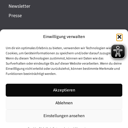
a
Newsletter
n
Presse
s
t
Impressum
Einwilligung verwalten
a
Datenschutz
l
Um dir ein optimales Erlebnis zu bieten, verwenden wir Technologien wie
Cookie-Richtlinie (EU)
Cookies, um Geräteinformationen zu speichern und/oder darauf zuzugreifen.
t
Wenn du diesen Technologien zustimmst, können wir Daten wie das
Barrierefreiheit
Surfverhalten oder eindeutige IDs auf dieser Website verarbeiten. Wenn du deine
u
Einwillligung nicht erteilst oder zurückziehst, können bestimmte Merkmale und
Funktionen beeinträchtigt werden.
n
Archiv
g
Akzeptieren
Bavarikon
-
Ablehnen
Facebook
Instagram
N
a
Einstellungen ansehen
v
© 2026 Antike am Königsplatz