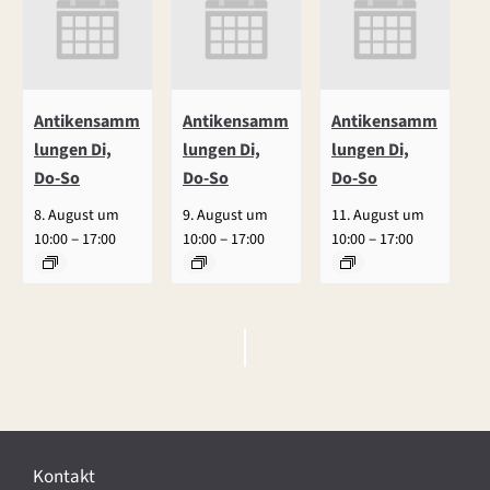
Antikensamm
Antikensamm
Antikensamm
lungen Di,
lungen Di,
lungen Di,
Do-So
Do-So
Do-So
8. August um
9. August um
11. August um
–
–
–
10:00
17:00
10:00
17:00
10:00
17:00
V
e
r
Kontakt