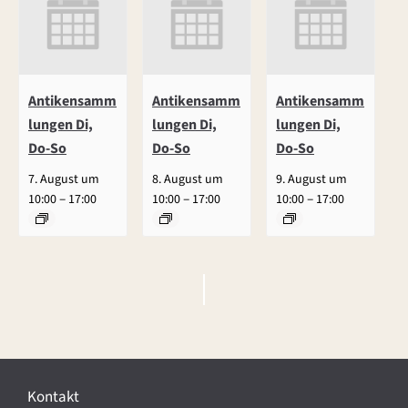
Antikensamm
Antikensamm
Antikensamm
lungen Di,
lungen Di,
lungen Di,
Do-So
Do-So
Do-So
7. August um
8. August um
9. August um
–
–
–
10:00
17:00
10:00
17:00
10:00
17:00
V
e
r
Kontakt