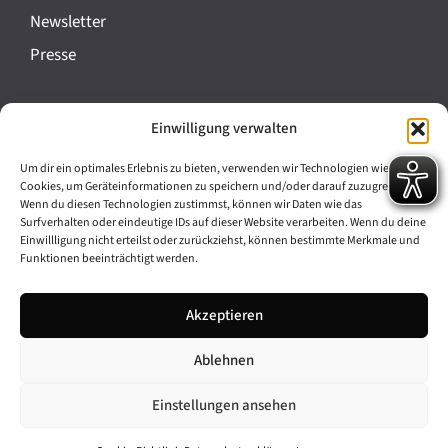
a
Newsletter
n
Presse
s
t
Impressum
Einwilligung verwalten
a
Datenschutz
l
Um dir ein optimales Erlebnis zu bieten, verwenden wir Technologien wie
Cookie-Richtlinie (EU)
Cookies, um Geräteinformationen zu speichern und/oder darauf zuzugreifen.
t
Wenn du diesen Technologien zustimmst, können wir Daten wie das
Barrierefreiheit
Surfverhalten oder eindeutige IDs auf dieser Website verarbeiten. Wenn du deine
u
Einwillligung nicht erteilst oder zurückziehst, können bestimmte Merkmale und
Funktionen beeinträchtigt werden.
n
Archiv
g
Akzeptieren
Bavarikon
-
Ablehnen
Facebook
Instagram
N
a
Einstellungen ansehen
v
© 2026 Antike am Königsplatz