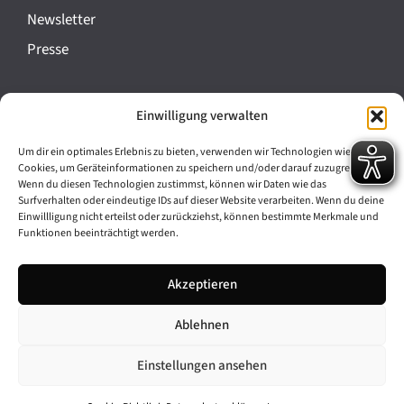
a
Newsletter
n
Presse
s
t
Impressum
Einwilligung verwalten
a
Datenschutz
l
Um dir ein optimales Erlebnis zu bieten, verwenden wir Technologien wie
Cookie-Richtlinie (EU)
Cookies, um Geräteinformationen zu speichern und/oder darauf zuzugreifen.
t
Wenn du diesen Technologien zustimmst, können wir Daten wie das
Barrierefreiheit
Surfverhalten oder eindeutige IDs auf dieser Website verarbeiten. Wenn du deine
u
Einwillligung nicht erteilst oder zurückziehst, können bestimmte Merkmale und
Funktionen beeinträchtigt werden.
n
Archiv
g
Akzeptieren
Bavarikon
-
Ablehnen
Facebook
Instagram
N
a
Einstellungen ansehen
v
© 2026 Antike am Königsplatz