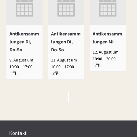
Antikensamm
Antikensamm
Antikensamm
lungen Di,
lungen Di,
lungen Mi
Do-So
Do-So
12. August um
–
10:00
20:00
9. August um
11. August um
–
–
10:00
17:00
10:00
17:00
V
e
r
Kontakt