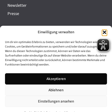
a
Newsletter
n
Presse
s
t
Impressum
Einwilligung verwalten
a
Datenschutz
l
Um dir ein optimales Erlebnis zu bieten, verwenden wir Technologien wie
Cookie-Richtlinie (EU)
Cookies, um Geräteinformationen zu speichern und/oder darauf zuzugreifen.
t
Wenn du diesen Technologien zustimmst, können wir Daten wie das
Barrierefreiheit
Surfverhalten oder eindeutige IDs auf dieser Website verarbeiten. Wenn du deine
u
Einwillligung nicht erteilst oder zurückziehst, können bestimmte Merkmale und
Funktionen beeinträchtigt werden.
n
Archiv
g
Akzeptieren
Bavarikon
-
Ablehnen
Facebook
Instagram
N
a
Einstellungen ansehen
v
© 2026 Antike am Königsplatz