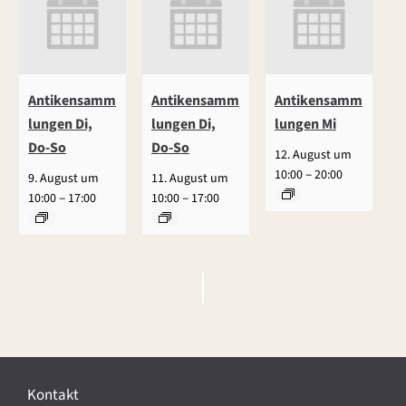
Antikensamm
Antikensamm
Antikensamm
lungen Di,
lungen Di,
lungen Mi
Do-So
Do-So
12. August um
–
10:00
20:00
9. August um
11. August um
–
–
10:00
17:00
10:00
17:00
V
e
r
Kontakt