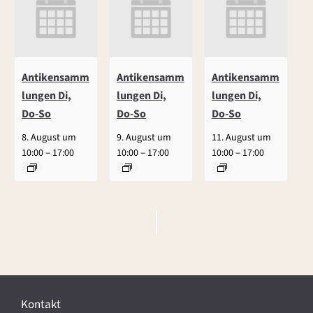
Antikensamm
Antikensamm
Antikensamm
lungen Di,
lungen Di,
lungen Di,
Do-So
Do-So
Do-So
8. August um
9. August um
11. August um
–
–
–
10:00
17:00
10:00
17:00
10:00
17:00
V
e
r
Kontakt