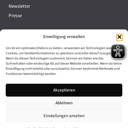
a
Newsletter
n
Presse
s
t
Impressum
Einwilligung verwalten
a
Datenschutz
l
Um dir ein optimales Erlebnis zu bieten, verwenden wir Technologien wie
Cookie-Richtlinie (EU)
Cookies, um Geräteinformationen zu speichern und/oder darauf zuzugreifen.
t
Wenn du diesen Technologien zustimmst, können wir Daten wie das
Barrierefreiheit
Surfverhalten oder eindeutige IDs auf dieser Website verarbeiten. Wenn du deine
u
Einwillligung nicht erteilst oder zurückziehst, können bestimmte Merkmale und
Funktionen beeinträchtigt werden.
n
Archiv
g
Akzeptieren
Bavarikon
-
Ablehnen
Facebook
Instagram
N
a
Einstellungen ansehen
v
© 2026 Antike am Königsplatz