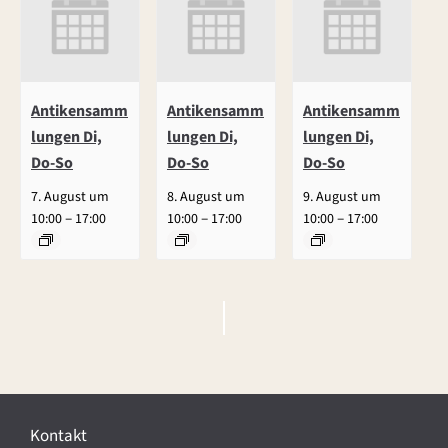
Antikensamm
Antikensamm
Antikensamm
lungen Di,
lungen Di,
lungen Di,
Do-So
Do-So
Do-So
7. August um
8. August um
9. August um
–
–
–
10:00
17:00
10:00
17:00
10:00
17:00
V
e
r
Kontakt