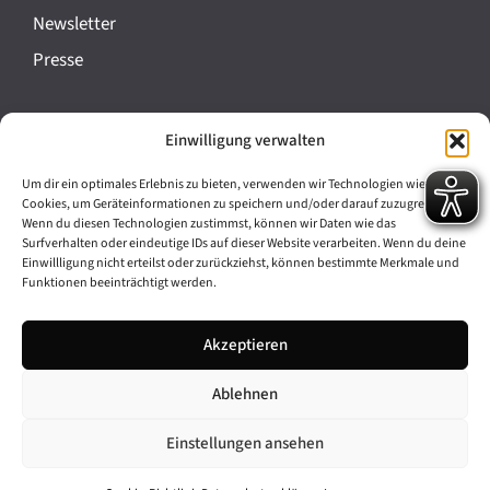
a
Newsletter
n
Presse
s
t
Impressum
Einwilligung verwalten
a
Datenschutz
l
Um dir ein optimales Erlebnis zu bieten, verwenden wir Technologien wie
Cookie-Richtlinie (EU)
Cookies, um Geräteinformationen zu speichern und/oder darauf zuzugreifen.
t
Wenn du diesen Technologien zustimmst, können wir Daten wie das
Barrierefreiheit
Surfverhalten oder eindeutige IDs auf dieser Website verarbeiten. Wenn du deine
u
Einwillligung nicht erteilst oder zurückziehst, können bestimmte Merkmale und
Funktionen beeinträchtigt werden.
n
Archiv
g
Akzeptieren
Bavarikon
-
Ablehnen
Facebook
Instagram
N
a
Einstellungen ansehen
v
© 2026 Antike am Königsplatz