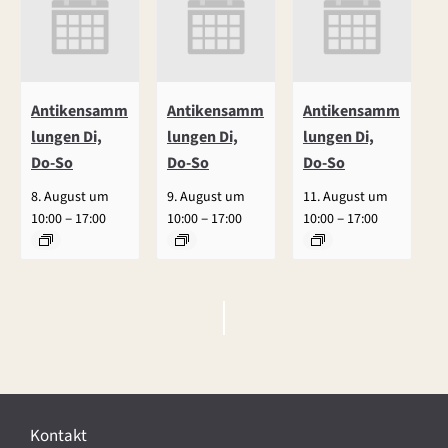
Antikensamm
Antikensamm
Antikensamm
lungen Di,
lungen Di,
lungen Di,
Do-So
Do-So
Do-So
8. August um
9. August um
11. August um
–
–
–
10:00
17:00
10:00
17:00
10:00
17:00
V
e
r
Kontakt