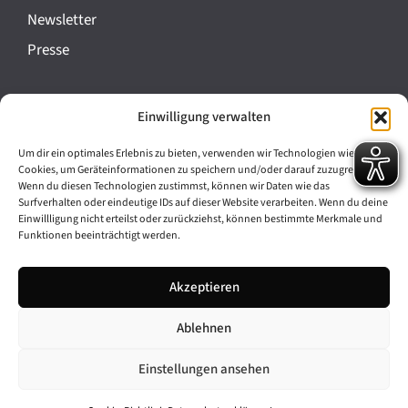
a
Newsletter
n
Presse
s
t
Impressum
Einwilligung verwalten
a
Datenschutz
l
Um dir ein optimales Erlebnis zu bieten, verwenden wir Technologien wie
Cookie-Richtlinie (EU)
Cookies, um Geräteinformationen zu speichern und/oder darauf zuzugreifen.
t
Wenn du diesen Technologien zustimmst, können wir Daten wie das
Barrierefreiheit
Surfverhalten oder eindeutige IDs auf dieser Website verarbeiten. Wenn du deine
u
Einwillligung nicht erteilst oder zurückziehst, können bestimmte Merkmale und
Funktionen beeinträchtigt werden.
n
Archiv
g
Akzeptieren
Bavarikon
-
Ablehnen
Facebook
Instagram
N
a
Einstellungen ansehen
v
© 2026 Antike am Königsplatz