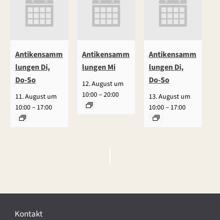
Antikensamm
Antikensamm
Antikensamm
lungen Di,
lungen Mi
lungen Di,
Do-So
Do-So
12. August um
–
10:00
20:00
11. August um
13. August um
–
–
10:00
17:00
10:00
17:00
V
e
r
Kontakt