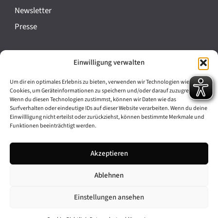
a
Newsletter
n
Presse
s
t
Impressum
Einwilligung verwalten
a
Datenschutz
l
Um dir ein optimales Erlebnis zu bieten, verwenden wir Technologien wie
Cookie-Richtlinie (EU)
Cookies, um Geräteinformationen zu speichern und/oder darauf zuzugreifen.
t
Wenn du diesen Technologien zustimmst, können wir Daten wie das
Barrierefreiheit
Surfverhalten oder eindeutige IDs auf dieser Website verarbeiten. Wenn du deine
u
Einwillligung nicht erteilst oder zurückziehst, können bestimmte Merkmale und
Funktionen beeinträchtigt werden.
n
Archiv
g
Akzeptieren
Bavarikon
-
Ablehnen
Facebook
Instagram
N
a
Einstellungen ansehen
v
© 2026 Antike am Königsplatz