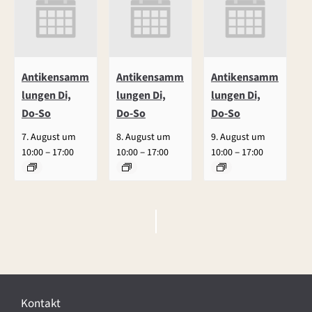
Antikensamm
Antikensamm
Antikensamm
lungen Di,
lungen Di,
lungen Di,
Do-So
Do-So
Do-So
7. August um
8. August um
9. August um
–
–
–
10:00
17:00
10:00
17:00
10:00
17:00
V
e
r
Kontakt