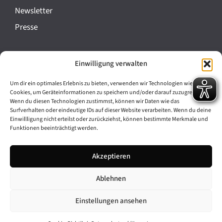
a
Newsletter
n
Presse
s
t
Impressum
Einwilligung verwalten
a
Datenschutz
l
Um dir ein optimales Erlebnis zu bieten, verwenden wir Technologien wie
Cookie-Richtlinie (EU)
Cookies, um Geräteinformationen zu speichern und/oder darauf zuzugreifen.
t
Wenn du diesen Technologien zustimmst, können wir Daten wie das
Barrierefreiheit
Surfverhalten oder eindeutige IDs auf dieser Website verarbeiten. Wenn du deine
u
Einwillligung nicht erteilst oder zurückziehst, können bestimmte Merkmale und
Funktionen beeinträchtigt werden.
n
Archiv
g
Akzeptieren
Bavarikon
-
Ablehnen
Facebook
Instagram
N
a
Einstellungen ansehen
v
© 2026 Antike am Königsplatz