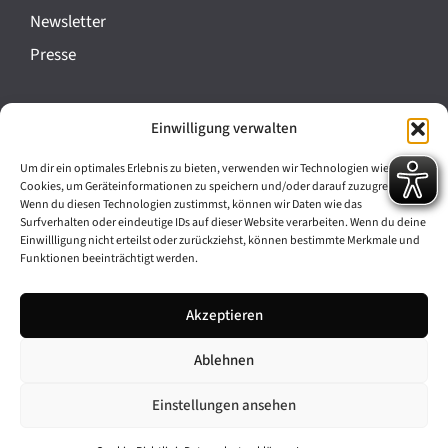
a
Newsletter
n
Presse
s
t
Impressum
Einwilligung verwalten
a
Datenschutz
l
Um dir ein optimales Erlebnis zu bieten, verwenden wir Technologien wie
Cookie-Richtlinie (EU)
Cookies, um Geräteinformationen zu speichern und/oder darauf zuzugreifen.
t
Wenn du diesen Technologien zustimmst, können wir Daten wie das
Barrierefreiheit
Surfverhalten oder eindeutige IDs auf dieser Website verarbeiten. Wenn du deine
u
Einwillligung nicht erteilst oder zurückziehst, können bestimmte Merkmale und
Funktionen beeinträchtigt werden.
n
Archiv
g
Akzeptieren
Bavarikon
-
Ablehnen
Facebook
Instagram
N
a
Einstellungen ansehen
v
© 2026 Antike am Königsplatz