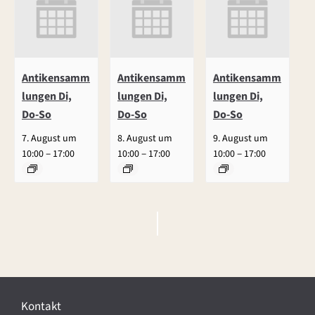
Antikensamm
Antikensamm
Antikensamm
lungen Di,
lungen Di,
lungen Di,
Do-So
Do-So
Do-So
7. August um
8. August um
9. August um
–
–
–
10:00
17:00
10:00
17:00
10:00
17:00
V
e
r
Kontakt