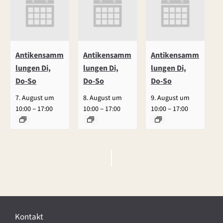
Antikensamm
Antikensamm
Antikensamm
lungen Di,
lungen Di,
lungen Di,
Do-So
Do-So
Do-So
7. August um
8. August um
9. August um
–
–
–
10:00
17:00
10:00
17:00
10:00
17:00
V
e
r
Kontakt