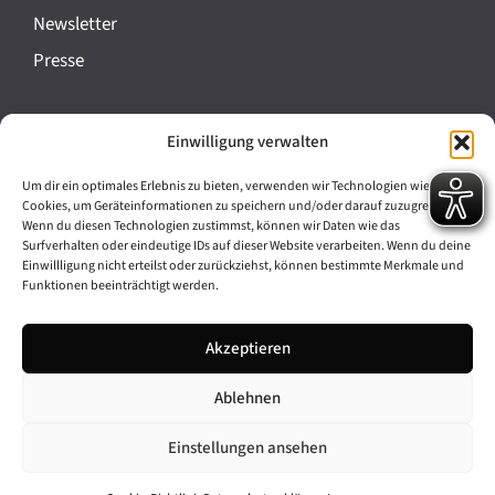
a
Newsletter
n
Presse
s
t
Impressum
Einwilligung verwalten
a
Datenschutz
l
Um dir ein optimales Erlebnis zu bieten, verwenden wir Technologien wie
Cookie-Richtlinie (EU)
Cookies, um Geräteinformationen zu speichern und/oder darauf zuzugreifen.
t
Wenn du diesen Technologien zustimmst, können wir Daten wie das
Barrierefreiheit
Surfverhalten oder eindeutige IDs auf dieser Website verarbeiten. Wenn du deine
u
Einwillligung nicht erteilst oder zurückziehst, können bestimmte Merkmale und
Funktionen beeinträchtigt werden.
n
Archiv
g
Akzeptieren
Bavarikon
-
Ablehnen
Facebook
Instagram
N
a
Einstellungen ansehen
v
© 2026 Antike am Königsplatz