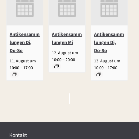
Antikensamm
Antikensamm
Antikensamm
lungen Di,
lungen Mi
lungen Di,
Do-So
Do-So
12. August um
–
10:00
20:00
11. August um
13. August um
–
–
10:00
17:00
10:00
17:00
V
e
r
Kontakt