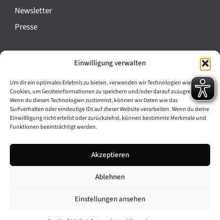
a
Newsletter
n
Presse
s
t
Impressum
Einwilligung verwalten
a
Datenschutz
l
Um dir ein optimales Erlebnis zu bieten, verwenden wir Technologien wie
Cookie-Richtlinie (EU)
Cookies, um Geräteinformationen zu speichern und/oder darauf zuzugreifen.
t
Wenn du diesen Technologien zustimmst, können wir Daten wie das
Barrierefreiheit
Surfverhalten oder eindeutige IDs auf dieser Website verarbeiten. Wenn du deine
u
Einwillligung nicht erteilst oder zurückziehst, können bestimmte Merkmale und
Funktionen beeinträchtigt werden.
n
Archiv
g
Akzeptieren
Bavarikon
-
Ablehnen
Facebook
Instagram
N
a
Einstellungen ansehen
v
© 2026 Antike am Königsplatz