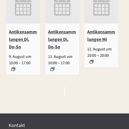
Antikensamm
Antikensamm
Antikensamm
lungen Di,
lungen Di,
lungen Mi
Do-So
Do-So
12. August um
–
10:00
20:00
9. August um
11. August um
–
–
10:00
17:00
10:00
17:00
V
e
r
Kontakt