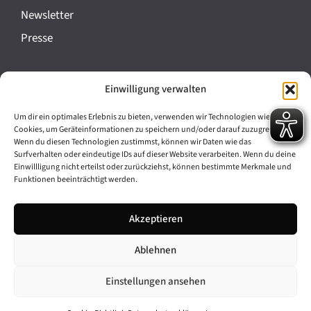
a
Newsletter
n
Presse
s
t
Impressum
Einwilligung verwalten
a
Datenschutz
l
Um dir ein optimales Erlebnis zu bieten, verwenden wir Technologien wie
Cookie-Richtlinie (EU)
Cookies, um Geräteinformationen zu speichern und/oder darauf zuzugreifen.
t
Wenn du diesen Technologien zustimmst, können wir Daten wie das
Barrierefreiheit
Surfverhalten oder eindeutige IDs auf dieser Website verarbeiten. Wenn du deine
u
Einwillligung nicht erteilst oder zurückziehst, können bestimmte Merkmale und
Funktionen beeinträchtigt werden.
n
Archiv
g
Akzeptieren
Bavarikon
-
Ablehnen
Facebook
Instagram
N
a
Einstellungen ansehen
v
© 2026 Antike am Königsplatz