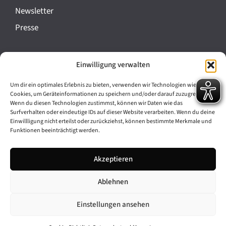
a
Newsletter
n
Presse
s
t
Impressum
Einwilligung verwalten
a
Datenschutz
l
Um dir ein optimales Erlebnis zu bieten, verwenden wir Technologien wie
Cookie-Richtlinie (EU)
Cookies, um Geräteinformationen zu speichern und/oder darauf zuzugreifen.
t
Wenn du diesen Technologien zustimmst, können wir Daten wie das
Barrierefreiheit
Surfverhalten oder eindeutige IDs auf dieser Website verarbeiten. Wenn du deine
u
Einwillligung nicht erteilst oder zurückziehst, können bestimmte Merkmale und
Funktionen beeinträchtigt werden.
n
Archiv
g
Akzeptieren
Bavarikon
-
Ablehnen
Facebook
Instagram
N
a
Einstellungen ansehen
v
© 2026 Antike am Königsplatz