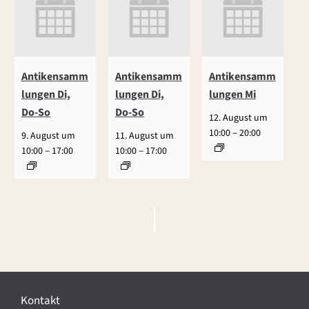
Antikensamm
Antikensamm
Antikensamm
lungen Di,
lungen Di,
lungen Mi
Do-So
Do-So
12. August um
–
10:00
20:00
9. August um
11. August um
–
–
10:00
17:00
10:00
17:00
V
e
r
Kontakt