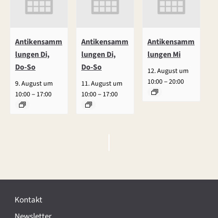
Antikensamm
Antikensamm
Antikensamm
lungen Di,
lungen Di,
lungen Mi
Do-So
Do-So
12. August um
–
10:00
20:00
9. August um
11. August um
–
–
10:00
17:00
10:00
17:00
V
e
r
Kontakt
a
Newsletter