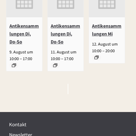
Antikensamm
Antikensamm
Antikensamm
lungen Di,
lungen Di,
lungen Mi
Do-So
Do-So
12. August um
–
10:00
20:00
9. August um
11. August um
–
–
10:00
17:00
10:00
17:00
V
e
r
Kontakt
a
Newsletter