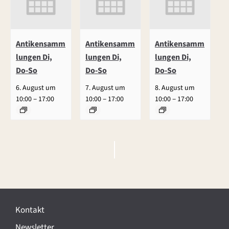
Antikensamm
Antikensamm
Antikensamm
lungen Di,
lungen Di,
lungen Di,
Do-So
Do-So
Do-So
6. August um
7. August um
8. August um
–
–
–
10:00
17:00
10:00
17:00
10:00
17:00
V
e
r
Kontakt
a
Newsletter