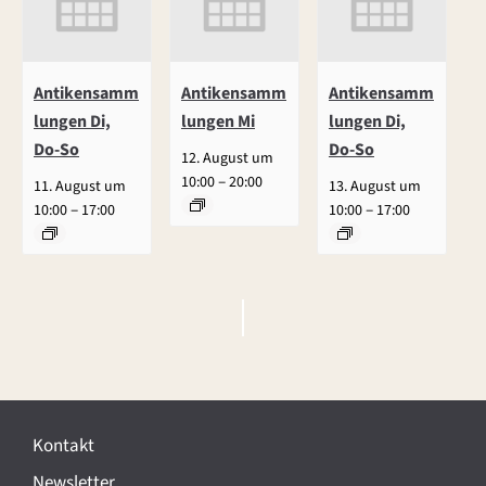
Antikensamm
Antikensamm
Antikensamm
lungen Di,
lungen Mi
lungen Di,
Do-So
Do-So
12. August um
–
10:00
20:00
11. August um
13. August um
–
–
10:00
17:00
10:00
17:00
V
e
r
Kontakt
a
Newsletter