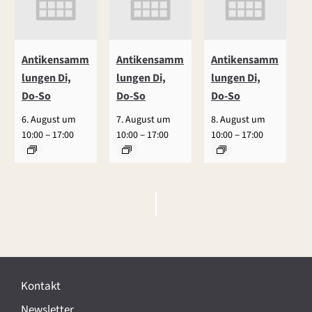
Antikensamm
Antikensamm
Antikensamm
lungen Di,
lungen Di,
lungen Di,
Do-So
Do-So
Do-So
6. August um
7. August um
8. August um
–
–
–
10:00
17:00
10:00
17:00
10:00
17:00
V
e
r
Kontakt
a
Newsletter