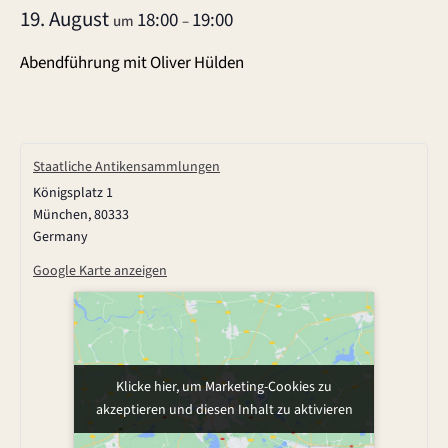
19. August
18:00
19:00
um
–
Abendführung mit Oliver Hülden
Staatliche Antikensammlungen
Königsplatz 1
München
,
80333
Germany
Google Karte anzeigen
Klicke hier, um Marketing-Cookies zu
akzeptieren und diesen Inhalt zu aktivieren