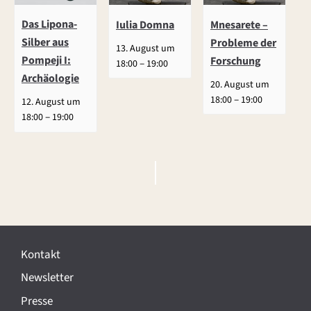
Das Lipona-
Iulia Domna
Mnesarete –
Silber aus
Probleme der
13. August um
Pompeji I:
Forschung
–
18:00
19:00
Archäologie
20. August um
–
18:00
19:00
12. August um
–
18:00
19:00
V
e
r
Kontakt
a
Newsletter
n
Presse