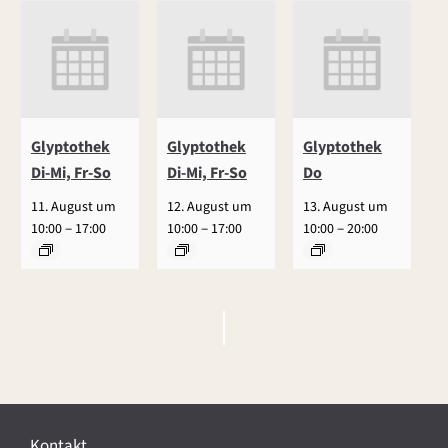
Glyptothek
Glyptothek
Glyptothek
Di-Mi, Fr-So
Di-Mi, Fr-So
Do
11. August um
12. August um
13. August um
–
–
–
10:00
17:00
10:00
17:00
10:00
20:00
V
e
r
Kontakt