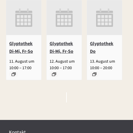
Glyptothek
Glyptothek
Glyptothek
Di-Mi, Fr-So
Di-Mi, Fr-So
Do
11. August um
12. August um
13. August um
–
–
–
10:00
17:00
10:00
17:00
10:00
20:00
V
e
r
Kontakt