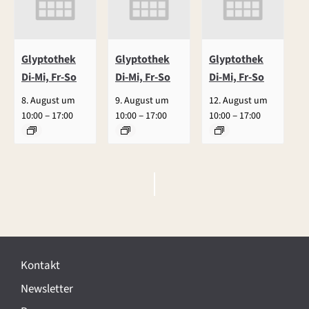
Glyptothek
Glyptothek
Glyptothek
Di-Mi, Fr-So
Di-Mi, Fr-So
Di-Mi, Fr-So
8. August um
9. August um
12. August um
–
–
–
10:00
17:00
10:00
17:00
10:00
17:00
V
e
r
Kontakt
a
Newsletter
n