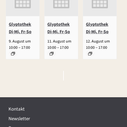
Glyptothek
Glyptothek
Glyptothek
Di-Mi, Fr-So
Di-Mi, Fr-So
Di-Mi, Fr-So
9. August um
11. August um
12. August um
–
–
–
10:00
17:00
10:00
17:00
10:00
17:00
V
e
r
Kontakt
a
Newsletter
n